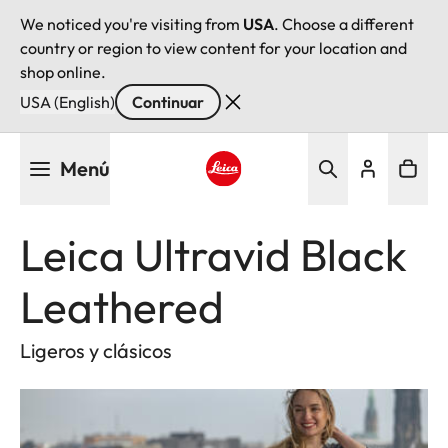
We noticed you're visiting from
USA
. Choose a different
country or region to view content for your location and
shop online.
USA (English)
Continuar
Pasar
Menú
al
contenido
Leica logo - Home
principal
Leica Ultravid Black
Leathered
Ligeros y clásicos