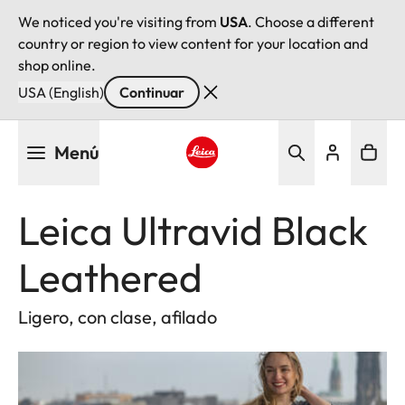
We noticed you're visiting from
USA
. Choose a different
country or region to view content for your location and
shop online.
USA (English)
Continuar
Pasar
Menú
al
contenido
Leica logo - Home
principal
Leica Ultravid Black
Leathered
Ligero, con clase, afilado