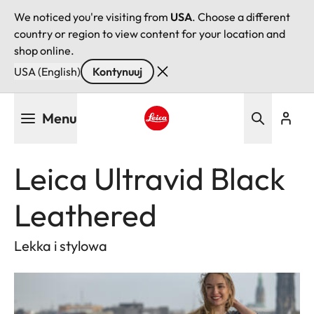
We noticed you're visiting from
USA
. Choose a different
country or region to view content for your location and
shop online.
USA (English)
Kontynuuj
Przejdź
Menu
do
treści
Leica logo - Home
Leica Ultravid Black
Leathered
Lekka i stylowa