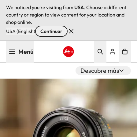
We noticed you're visiting from
USA
. Choose a different
country or region to view content for your location and
shop online.
USA (English)
Continuar
Pasar
Menú
al
contenido
Leica logo - Home
principal
Descubre más