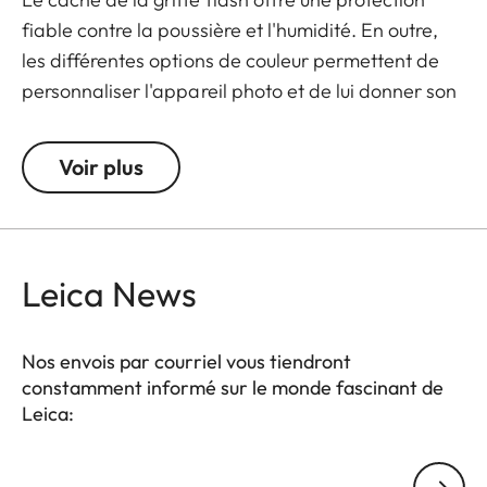
fiable contre la poussière et l'humidité. En outre,
les différentes options de couleur permettent de
personnaliser l'appareil photo et de lui donner son
appareil photo de manière unique.
Voir plus
Les accessoires du Leica Q3 se déclinent dans
différents coloris. Ils peuvent être mélangés et
assortis selon vos goûts personnels.
Leica News
Les acccesoires Q3 :
- Repose pouce
Nos envois par courriel vous tiendront
- Cache la griffe flash
constamment informé sur le monde fascinant de
- Bouton de déclenchement
Leica:
- Pare-soleil rond
- Bouchon d'objectif
Votre adresse courriel