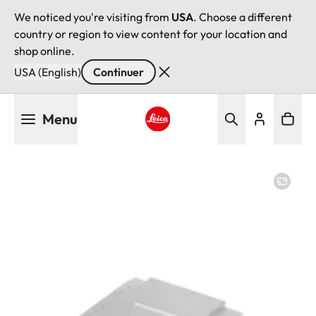
We noticed you're visiting from
USA
. Choose a different
country or region to view content for your location and
shop online.
USA (English)
Continuer
Aller
Menu
au
contenu
Leica logo - Home
principal