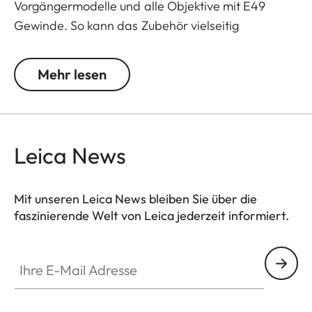
Vorgängermodelle und alle Objektive mit E49
Gewinde. So kann das Zubehör vielseitig
eingesetzt werden und ermöglicht mehr Flexibilität
und Einsatzmöglichkeiten.
Mehr lesen
Das Kamera-Zubehör der Leica Q3 ermöglicht
eine Reihe von Farboptionen und kann beliebig
kombiniert werden. Diese umfassen:
Leica News
- Daumenstütze
- Hotshoe Cover
Mit unseren Leica News bleiben Sie über die
- Soft Release Button
faszinierende Welt von Leica jederzeit informiert.
- Gegenlichtblende, rund
- Objektivdeckel
Ihre E-Mail Adresse
Die Zubehörteile sind in drei Ausführungen
erhältlich: Aluminium, schwarz eloxiert oder silber