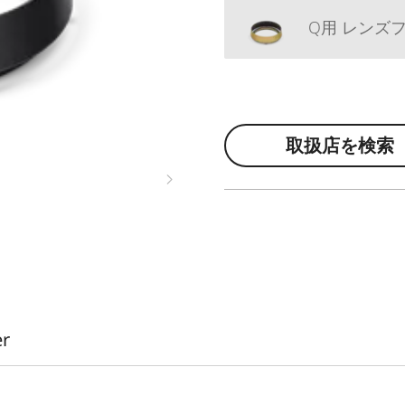
Q用 レンズフード,
取扱店を検索
er