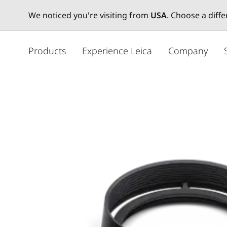
We noticed you're visiting from
USA
. Choose a diff
メ
イ
Products
Experience Leica
Company
ン
コ
ン
テ
ン
ツ
に
移
動