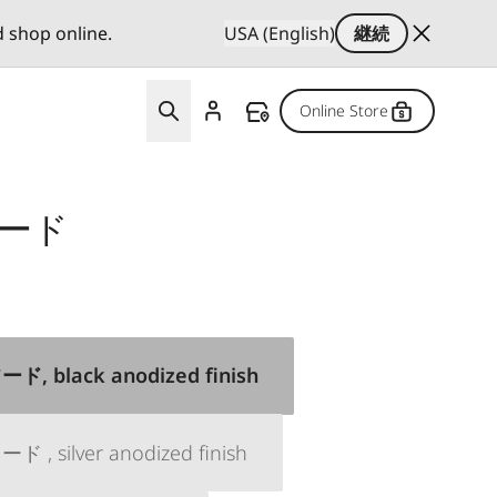
d shop online.
USA (English)
継続
Online Store
フード
 black anodized finish
 silver anodized finish