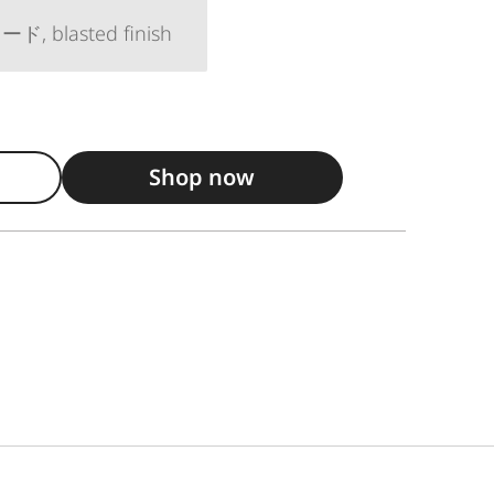
 blasted finish
Shop now