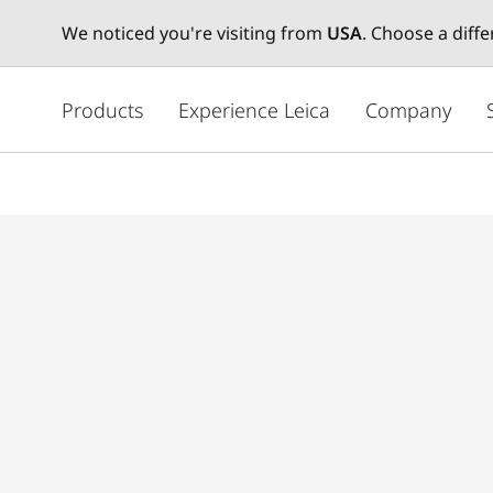
We noticed you're visiting from
USA
. Choose a diff
メ
イ
Products
Experience Leica
Company
ン
コ
ン
テ
ン
ツ
に
移
動