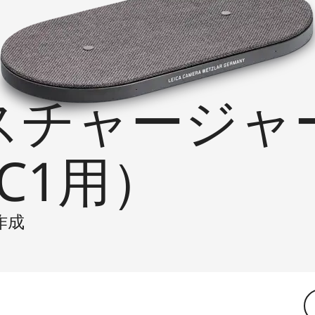
スチャージャ
DC1用）
作成