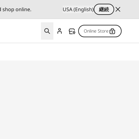
d shop online.
USA (English)
継続
Online Store