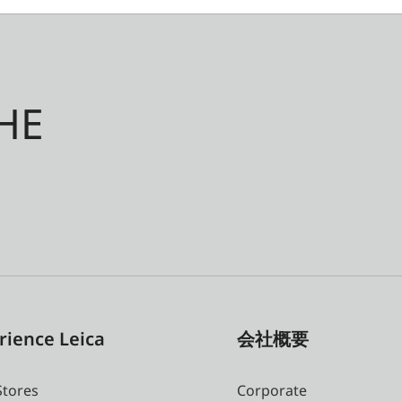
HE
rience Leica
会社概要
Stores
Corporate