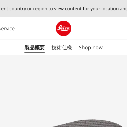
erent country or region to view content for your location an
Service
Leica logo - Home
製品概要
技術仕様
Shop now