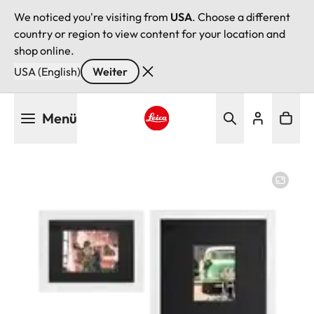
We noticed you're visiting from
USA
. Choose a different
country or region to view content for your location and
shop online.
USA (English)
Weiter
Direkt
Menü
zum
Inhalt
Leica logo - Home