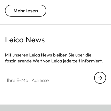
unterschiedlichen Größen und ist in den Farben
Schwarz, Weiß oder Natur erhältlich. Die glaslosen
Mehr lesen
Holzrahmen sind jeweils mit Passepartouts mit
dezentem Leica Logo versehen.
Leica News
Mit unseren Leica News bleiben Sie über die
faszinierende Welt von Leica jederzeit informiert.
Ihre E-Mail Adresse