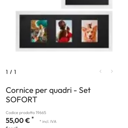
1
/
1
Cornice per quadri - Set
SOFORT
Codice prodotto 19665
*
55,00 €
* incl. IVA