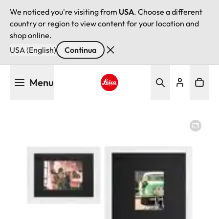
We noticed you're visiting from
USA
. Choose a different
country or region to view content for your location and
shop online.
USA (English)
Continua
Salta
Menu
al
contenuto
Leica logo - Home
principale