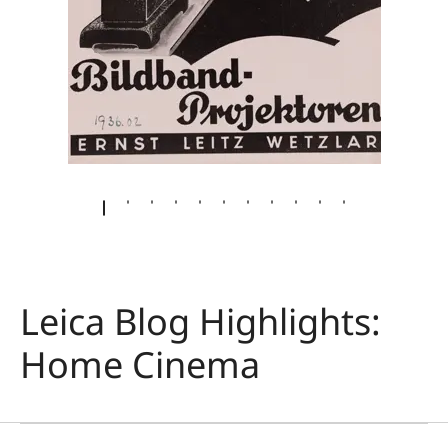
Leica Blog Highlights:
Home Cinema
홈 시네마
기억에 남는 순간
아우사 스테이나르스(Ása Steinars)