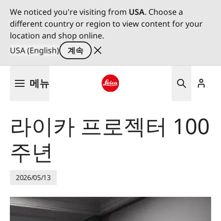
We noticed you're visiting from
USA
. Choose a
different country or region to view content for your
location and shop online.
USA (English)
계속
주
메뉴
요
콘
Leica logo - Home
텐
라이카 프로젝터 100
츠
로
주년
건
너
뛰
기
2026/05/13