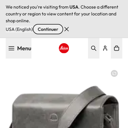
We noticed you're visiting from
USA
. Choose a different
country or region to view content for your location and
shop online.
USA (English)
Continuer
Aller
Menu
au
contenu
Leica logo - Home
principal