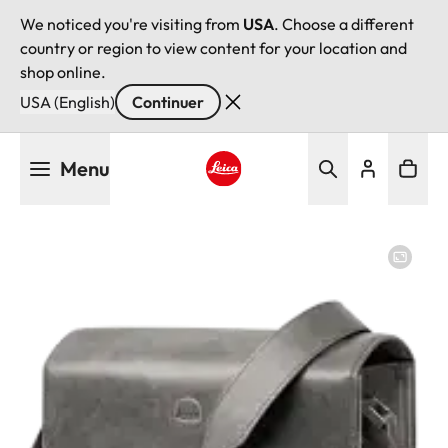
We noticed you're visiting from
USA
. Choose a different
country or region to view content for your location and
shop online.
USA (English)
Continuer
Aller
Menu
au
contenu
Leica logo - Home
principal