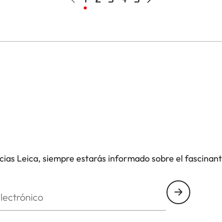
anterior
actual
página
icias Leica, siempre estarás informado sobre el fascinan
nico