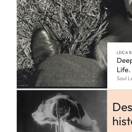
LEICA 
Deep
Life.
Saul L
Des
hist