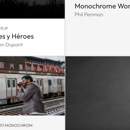
Monochrome Wor
Phil Penman
11-P
es y Héroes
en Dupont
 M11 MONOCHROM