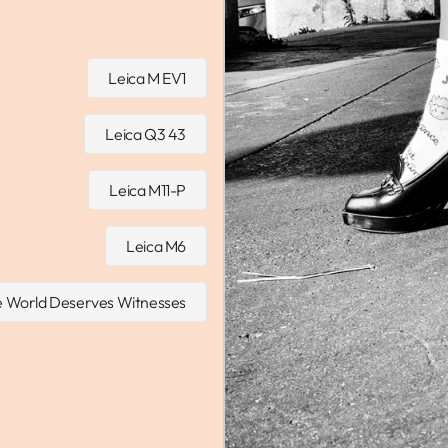
Leica M EV1
Leica Q3 43
Leica M11-P
Leica M6
 World Deserves Witnesses