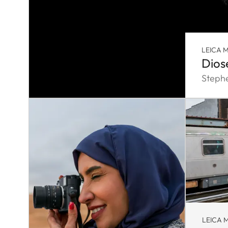
LEICA M
Dios
Steph
LEICA