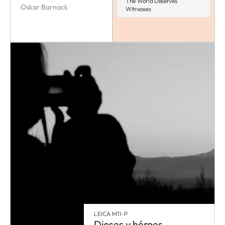
The World Deserves
Oskar Barnack
Witnesses
LEICA M11-P
Dioses y héroes