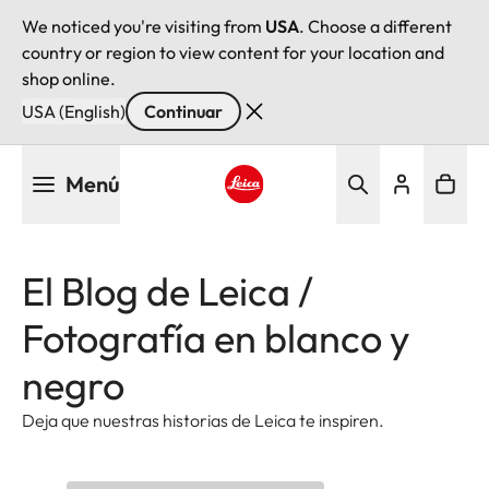
We noticed you're visiting from
USA
. Choose a different
country or region to view content for your location and
shop online.
USA (English)
Continuar
Pasar
Menú
al
contenido
Leica logo - Home
principal
El Blog de Leica /
Fotografía en blanco y
negro
Deja que nuestras historias de Leica te inspiren.