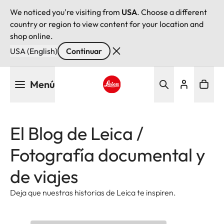
We noticed you're visiting from
USA
. Choose a different
country or region to view content for your location and
shop online.
USA (English)
Continuar
Pasar
Menú
al
contenido
Leica logo - Home
principal
El Blog de Leica /
Fotografía documental y
de viajes
Deja que nuestras historias de Leica te inspiren.