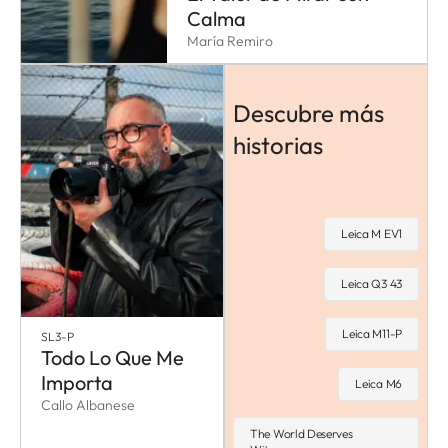
Calma
María Remiro
Descubre más
historias
Leica M EV1
Leica Q3 43
Leica M11-P
SL3-P
Todo Lo Que Me
Importa
Leica M6
Callo Albanese
The World Deserves