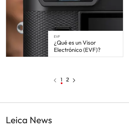
EVF
¿Qué es un Visor
Electrónico (EVF)?
Pagination
Página
Página
1
Page
2
Siguiente
anterior
actual
página
Leica News