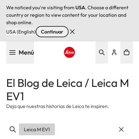
We noticed you're visiting from
USA
. Choose a different
country or region to view content for your location and
shop online.
USA (English)
Continuar
Pasar
Menú
al
contenido
Leica logo - Home
principal
El Blog de Leica / Leica M
EV1
Deja que nuestras historias de Leica te inspiren.
Leica M EV1