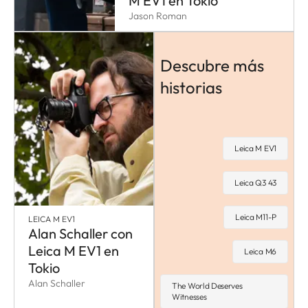
M EV1 en Tokio
Jason Roman
Descubre más
historias
Leica M EV1
Leica Q3 43
Leica M11-P
LEICA M EV1
Alan Schaller con
Leica M EV1 en
Leica M6
Tokio
Alan Schaller
The World Deserves
Witnesses