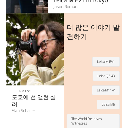
Leica M EV1 in Tokyo
Jason Roman
더 많은 이야기 발
견하기
Leica M EV1
Leica Q3 43
Leica M11-P
LEICA M EV1
도쿄에 선 앨런 샬
러
Leica M6
Alan Schaller
The World Deserves
Witnesses