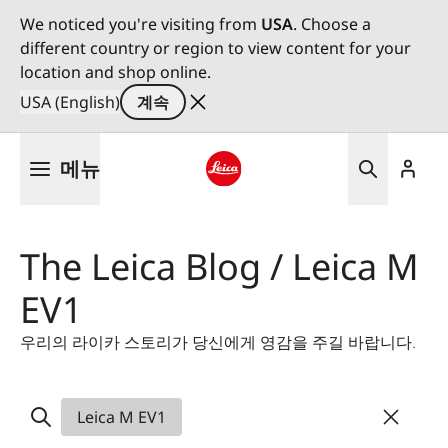
We noticed you're visiting from
USA
. Choose a
different country or region to view content for your
location and shop online.
USA (English)
계속
주
메뉴
요
콘
Leica logo - Home
텐
츠
The Leica Blog / Leica M
로
건
EV1
너
뛰
우리의 라이카 스토리가 당신에게 영감을 주길 바랍니다.
기
Leica M EV1