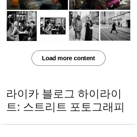
라이카 블로그 하이라이
사진
트: 스트리트 포토그래피
이치카와 나기사와 라이
카 D-Lux 8
Nagisa Ichikawa