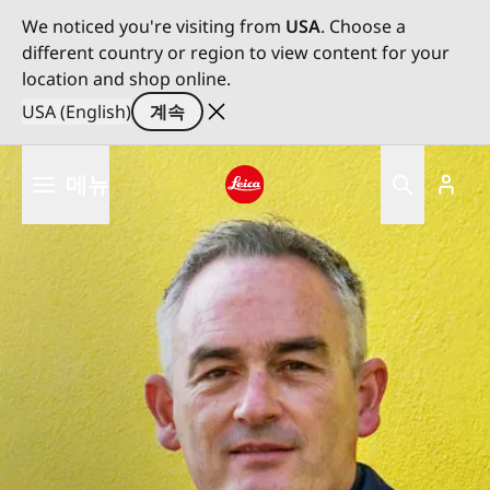
We noticed you're visiting from
USA
. Choose a
different country or region to view content for your
location and shop online.
USA (English)
계속
주
메뉴
요
콘
Leica logo - Home
텐
츠
로
건
너
뛰
기