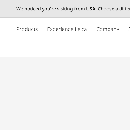
We noticed you're visiting from
USA
. Choose a diff
주
요
Products
Experience Leica
Company
콘
텐
츠
로
건
너
뛰
기