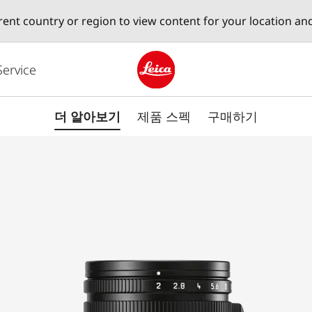
erent country or region to view content for your location an
Service
Leica logo - Home
더 알아보기
제품 스펙
구매하기