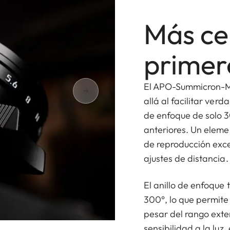
Más ce
primer
El APO-Summicron-M 
allá al facilitar ver
de enfoque de solo 3
anteriores. Un eleme
de reproducción exce
ajustes de distancia.
El anillo de enfoque
300°, lo que permit
pesar del rango exte
sensibilidad a la luz