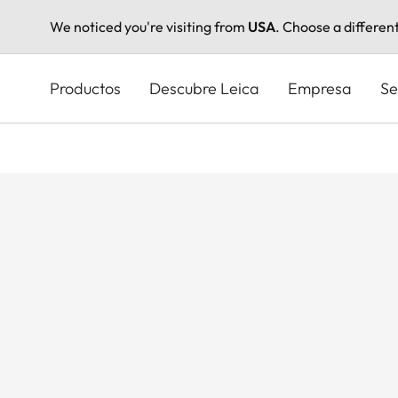
We noticed you're visiting from
USA
. Choose a differen
Pasar
al
Productos
Descubre Leica
Empresa
Se
contenido
principal