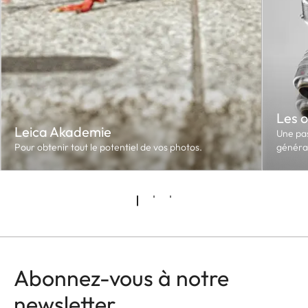
Les o
Leica Akademie
Une pas
Pour obtenir tout le potentiel de vos photos.
généra
Abonnez-vous à notre
newsletter