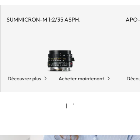
SUMMICRON-M 1:2/35 ASPH.
APO-
Découvrez plus
Acheter maintenant
Décou