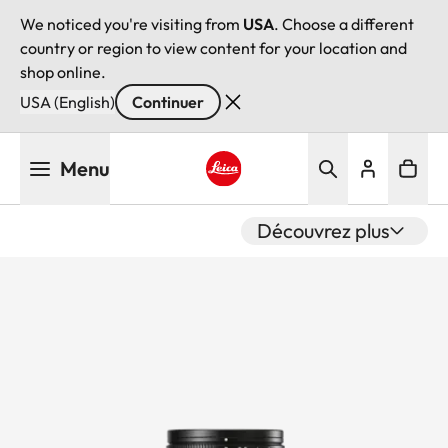
We noticed you're visiting from
USA
. Choose a different
country or region to view content for your location and
shop online.
USA (English)
Continuer
Aller
Menu
au
contenu
Leica logo - Home
principal
Découvrez plus