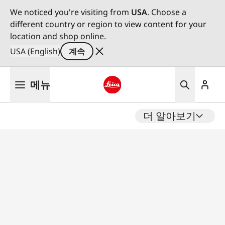
We noticed you're visiting from
USA
. Choose a
different country or region to view content for your
location and shop online.
USA (English)
계속
주
메뉴
요
콘
Leica logo - Home
텐
더 알아보기
츠
로
건
너
뛰
기