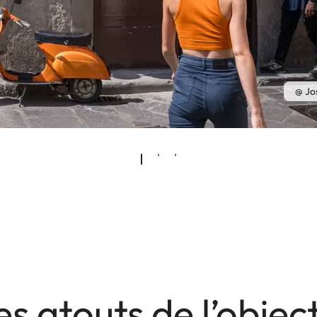
@ Jo
es atouts de l’object