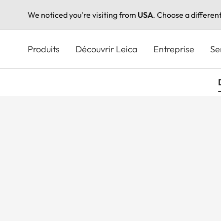
We noticed you're visiting from
USA
. Choose a differen
Aller
au
Produits
Découvrir Leica
Entreprise
Se
contenu
principal