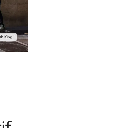
sh King
if