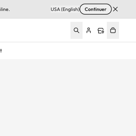
line.
USA (English)
Continuer
t