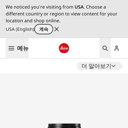
We noticed you're visiting from
USA
. Choose a
different country or region to view content for your
location and shop online.
USA (English)
계속
주
메뉴
요
콘
Leica logo - Home
텐
더 알아보기
츠
로
건
너
뛰
기