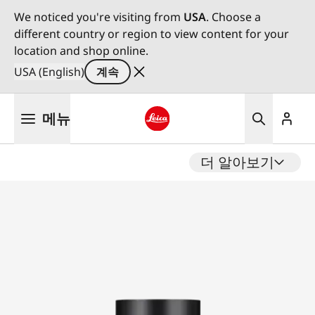
We noticed you're visiting from
USA
. Choose a
different country or region to view content for your
location and shop online.
USA (English)
계속
주
메뉴
요
콘
Leica logo - Home
텐
더 알아보기
츠
로
건
너
뛰
기