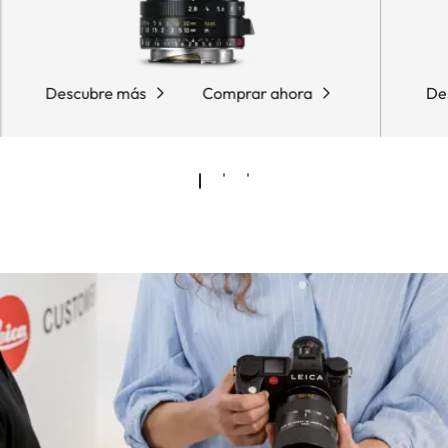
Descubre más
Comprar ahora
De