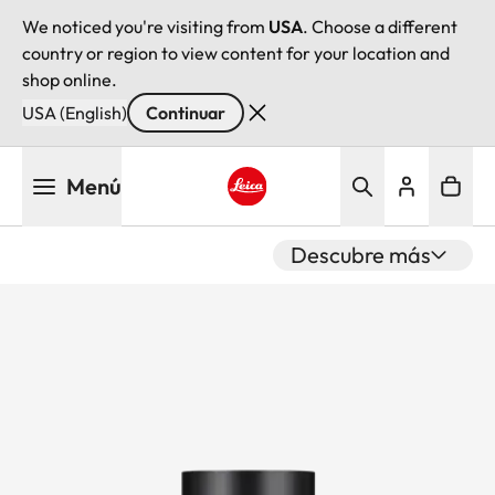
We noticed you're visiting from
USA
. Choose a different
country or region to view content for your location and
shop online.
USA (English)
Continuar
Pasar
Menú
al
contenido
Leica logo - Home
principal
Descubre más