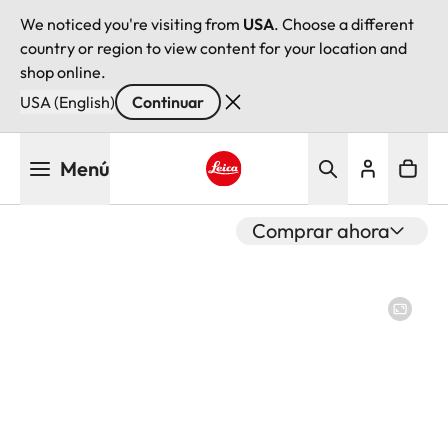
We noticed you're visiting from
USA
. Choose a different
country or region to view content for your location and
shop online.
USA (English)
Continuar
Pasar
Menú
al
contenido
Leica logo - Home
principal
Comprar ahora