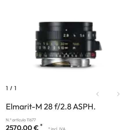
1
/
1
Elmarit-M 28 f/2.8 ASPH.
N.º artículo 11677
*
2570,00 €
* incl. IVA