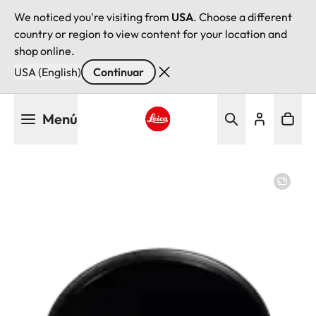
We noticed you're visiting from
USA
. Choose a different
country or region to view content for your location and
shop online.
USA (English)
Continuar
Pasar
Menú
al
contenido
Leica logo - Home
principal