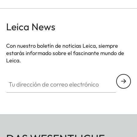
más altas. La reproducción del color no se altera y
se evitan los reflejos no deseados en exposiciones
a contraluz. Además, el filtro ND permite que se
Leica News
usen mayores aperturas para capturar fotos y
vídeos con una profundidad de campo más
Con nuestro boletín de noticias Leica, siempre
superficial.
estarás informado sobre el fascinante mundo de
Leica.
Tu dirección de correo electrónico