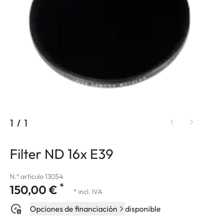
1
/
1
Filter ND 16x E39
N.º artículo 13054
*
150,00 €
* incl. IVA
Opciones de financiación
disponible