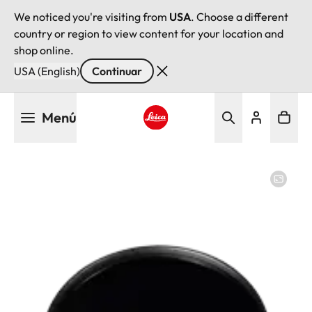
We noticed you're visiting from
USA
. Choose a different
country or region to view content for your location and
shop online.
USA (English)
Continuar
Pasar
Menú
al
contenido
Leica logo - Home
principal