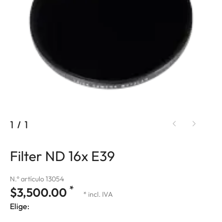
1
/
1
Filter ND 16x E39
N.º artículo 13054
*
$3,500.00
* incl. IVA
Elige: