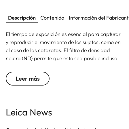
Descripción
Contenido
Información del Fabrican
El tiempo de exposición es esencial para capturar
y reproducir el movimiento de los sujetos, como en
el caso de las cataratas. El filtro de densidad
neutra (ND) permite que esto sea posible incluso
con luz solar mediante una reducción de la
cantidad de luz que penetra en la lente para
Leer más
permitir que se usen velocidades de obturación
más altas. La reproducción del color no se altera y
se evitan los reflejos no deseados en exposiciones
a contraluz. Además, el filtro ND permite que se
Leica News
usen mayores aperturas para capturar fotos y
vídeos con una profundidad de campo más