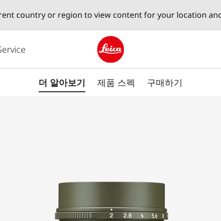
erent country or region to view content for your location an
Service
Leica logo - Home
더 알아보기
제품 스펙
구매하기