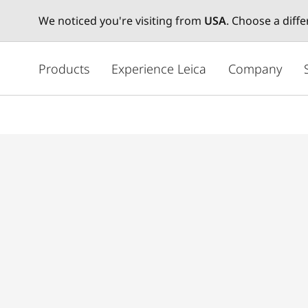
We noticed you're visiting from
USA
. Choose a diff
주
요
Products
Experience Leica
Company
콘
텐
츠
로
건
너
뛰
기