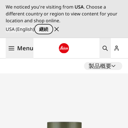
We noticed you're visiting from
USA
. Choose a
different country or region to view content for your
location and shop online.
USA (English)
継続
メ
Menu
イ
ン
Leica logo - Home
コ
製品概要
ン
テ
ン
ツ
に
移
動