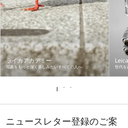
ライカアカデミー
Leic
写真をもっと深く楽しみたいすべての人へ
世代を
ニュースレター登録のご案