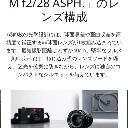
M f2/28 ASPH.」のレ
ンズ構成
6群9枚の光学設計には、球面収差や歪曲収差を高
精度で補正する非球面レンズが1枚組み込まれてい
ます。最短撮影距離はわずか40cm。堅牢なフルメ
タルボディは、ねじ込み式のレンズフードを備
え、迷光を確実に防ぎながら、レンズに独自のコ
ンパクトなシルエットを与えています。