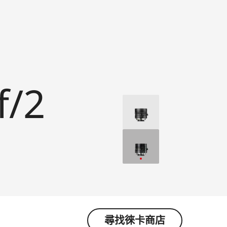
f/2
尋找徠卡商店