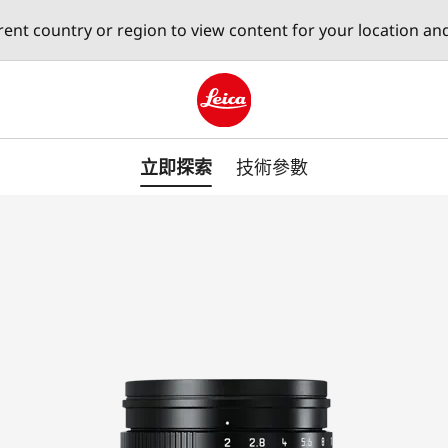
erent country or region to view content for your location an
Leica logo - Home
立即探索
技術參數