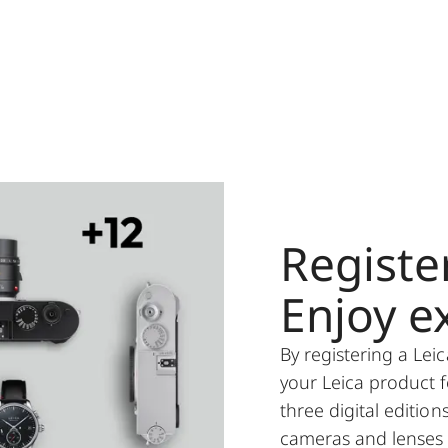
Registe
Enjoy ex
By registering a Le
your Leica product 
three digital edition
cameras and lenses 