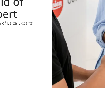
ld of
pert
 of Leica Experts