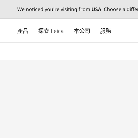
We noticed you're visiting from
USA
. Choose a diff
Skip
to
產品
探索 Leica
本公司
服務
main
content