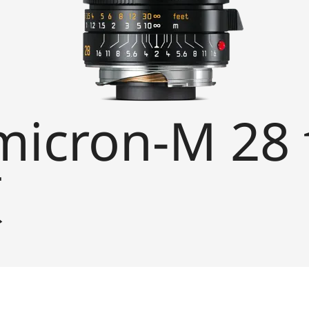
cron-M 28 
頭