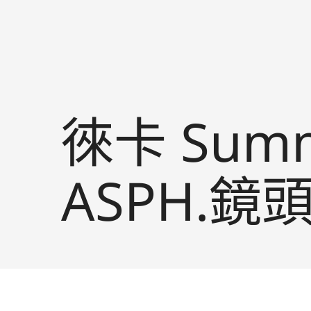
徠卡 Summi
ASPH.鏡