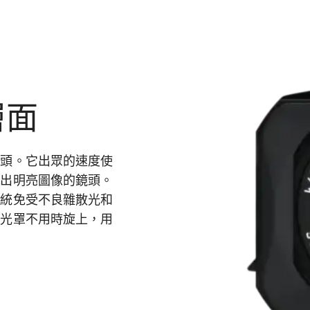
層面
鏡頭。它出眾的速度使
拍出明亮圖像的鏡頭。
系統免受不良雜散光和
遮光罩不用時旋上，用