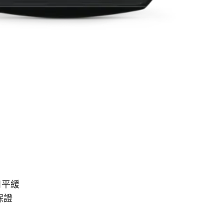
和平緩
保證