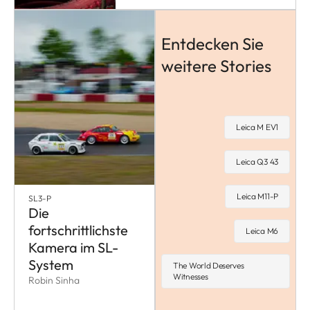
Entdecken Sie
weitere Stories
Leica M EV1
Leica Q3 43
Leica M11-P
SL3-P
Die
fortschrittlichste
Leica M6
Kamera im SL-
System
The World Deserves
Witnesses
Robin Sinha