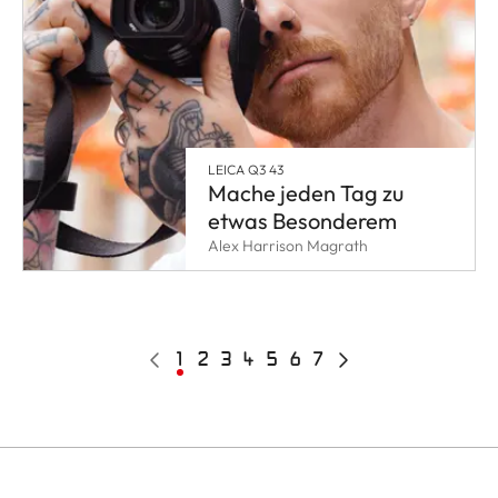
LEICA Q3 43
Mache jeden Tag zu
etwas Besonderem
Alex Harrison Magrath
Pagination
Vorherige
Aktuelle
1
Page
2
Page
3
Page
4
Page
5
Page
6
Page
7
Nächste
Seite
Seite
Seite