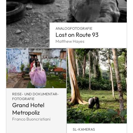
ANALOGFOTOGRAFIE
Lost on Route 93
Matthew Hayes
REISE- UND DOKUMENTAR-
FOTOGRAFIE
Grand Hotel
Metropoliz
Franco Buoncristiani
SL-KAMERAS