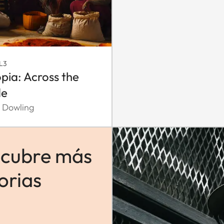
L3
opia: Across the
de
 Dowling
cubre más
orias