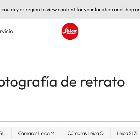
t country or region to view content for your location and shop on
rvicio
Leica logo - Home
Fotografía de retrato
 SL
Cámaras Leica M
Cámaras Leica Q
Leica SL3