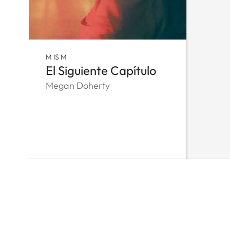
M IS M
El Siguiente Capítulo
Megan Doherty
Pagination