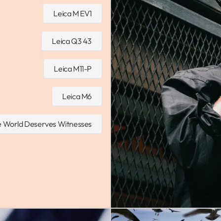
Leica M EV1
Leica Q3 43
Leica M11-P
Leica M6
 World Deserves Witnesses