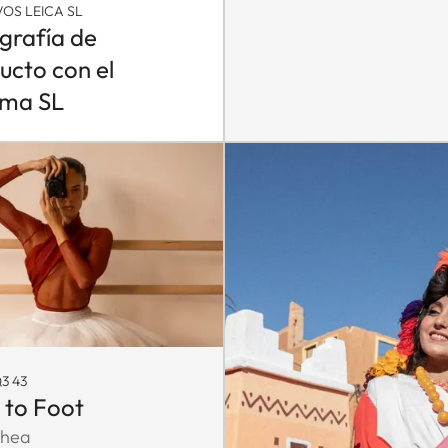
VOS LEICA SL
grafía de
ucto con el
ema SL
3 43
 to Foot
Shea