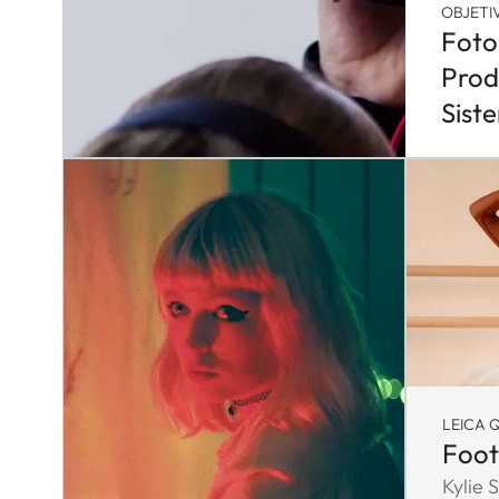
OBJETI
Foto
Prod
Sist
LEICA Q
Foot
Kylie 