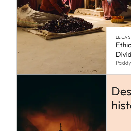
LEICA S
Ethi
Divi
Paddy
Des
hist