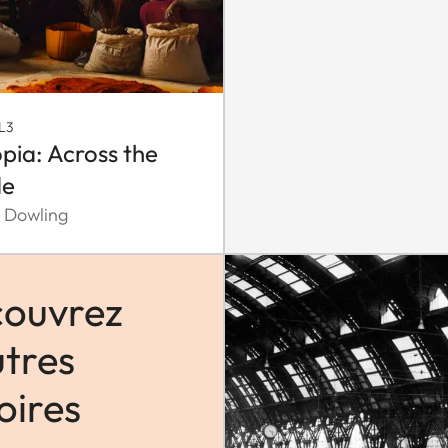
L3
opia: Across the
de
 Dowling
ouvrez
utres
oires