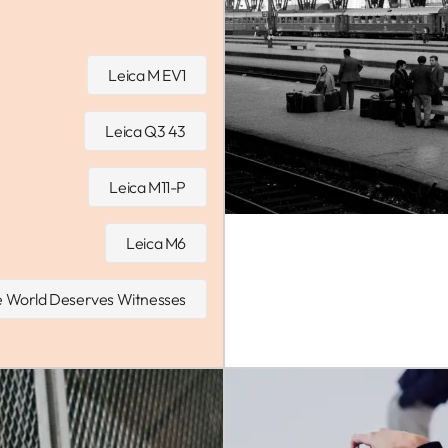
Leica M EV1
Leica Q3 43
Leica M11-P
Leica M6
 World Deserves Witnesses