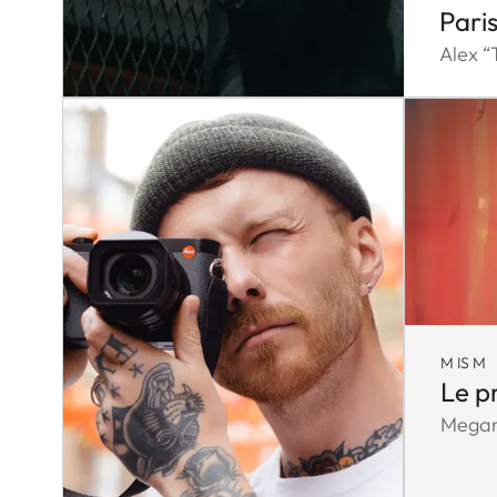
Pari
Alex “
M IS M
Le p
Megan