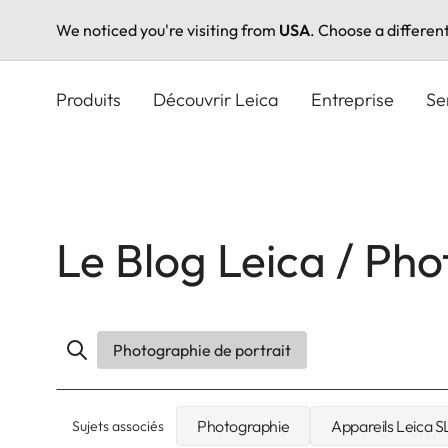
We noticed you're visiting from
USA
. Choose a differen
Aller
au
Produits
Découvrir Leica
Entreprise
Se
contenu
principal
Le Blog Leica / Pho
Photographie de portrait
Photographie
Appareils Leica S
Sujets associés