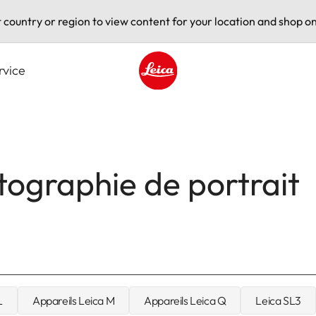
t country or region to view content for your location and shop on
rvice
Leica logo - Home
tographie de portrait
L
Appareils Leica M
Appareils Leica Q
Leica SL3