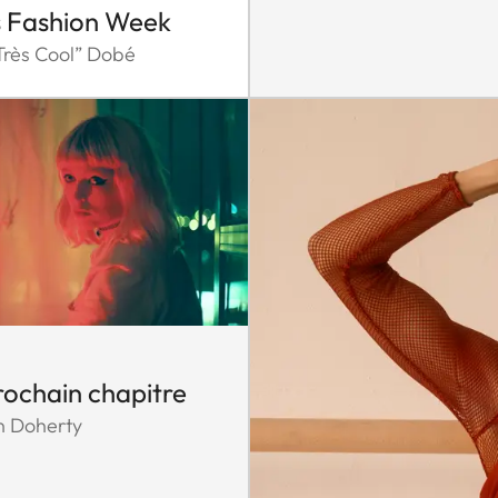
s Fashion Week
Très Cool” Dobé
rochain chapitre
 Doherty