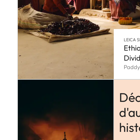
LEICA S
Ethi
Divi
Paddy
Déc
d'a
hist