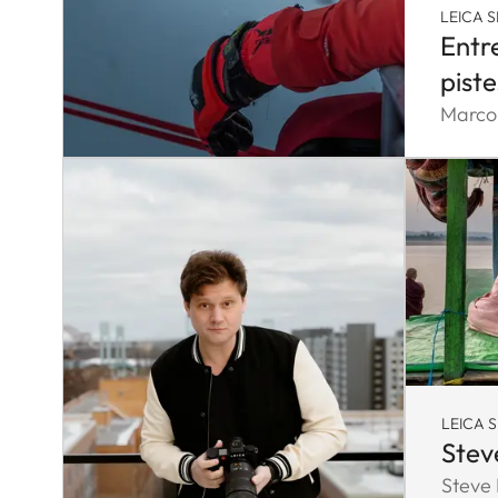
LEICA S
Entr
piste
Marco 
LEICA S
Stev
Steve