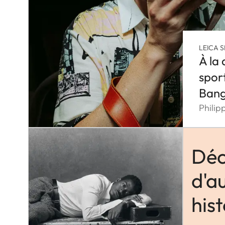
LEICA S
À la
spor
Ban
Philip
Déc
d'a
hist