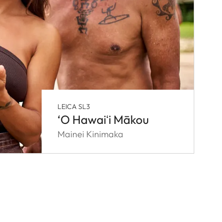
LEICA SL3
‘O Hawaiʻi Mākou
Mainei Kinimaka