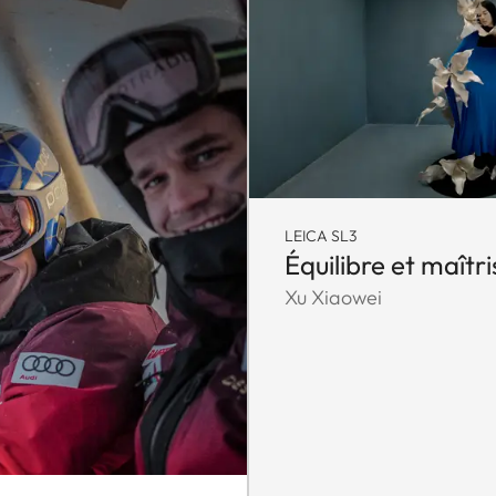
LEICA SL3
Équilibre et maîtri
Xu Xiaowei