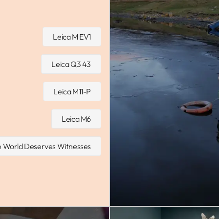
Leica M EV1
Leica Q3 43
Leica M11-P
Leica M6
 World Deserves Witnesses