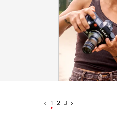
Page
Page
1
Page
2
Page
3
Page
précédente
courante
suivante