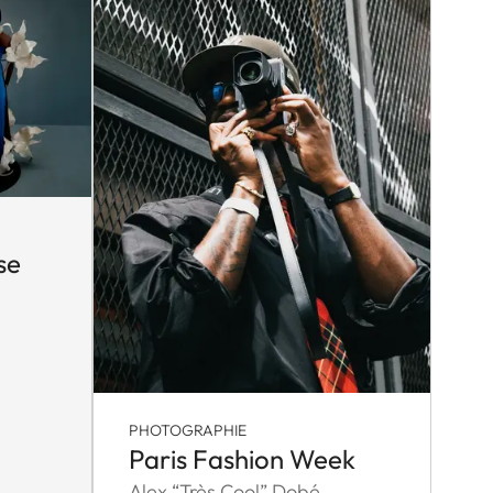
se
PHOTOGRAPHIE
Paris Fashion Week
Alex “Très Cool” Dobé