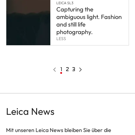
LEICA SL3
Capturing the
ambiguous light. Fashion
and still life
photography.
LESS
Pagination
Vorherige
Aktuelle
1
Page
2
Page
3
Nächste
Seite
Seite
Seite
Leica News
Mit unseren Leica News bleiben Sie über die