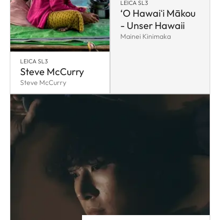
LEICA SL3
‘O Hawaiʻi Mākou
- Unser Hawaii
Mainei Kinimaka
LEICA SL3
Steve McCurry
Steve McCurry