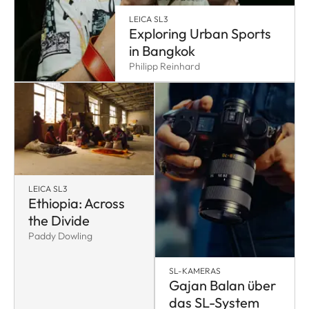
LEICA SL3
Exploring Urban Sports
in Bangkok
Philipp Reinhard
LEICA SL3
Ethiopia: Across
the Divide
Paddy Dowling
SL-KAMERAS
Gajan Balan über
das SL-System