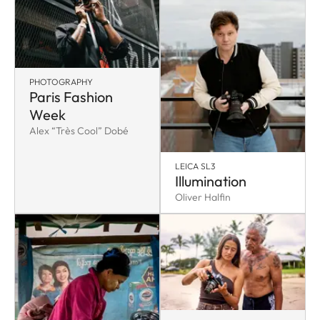
PHOTOGRAPHY
Paris Fashion
Week
Alex “Très Cool” Dobé
LEICA SL3
Illumination
Oliver Halfin