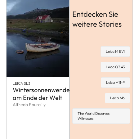
Entdecken Sie
weitere Stories
Leica M EV1
Leica Q3 43
Leica M11-P
LEICA SL3
Wintersonnenwende
am Ende der Welt
Leica M6
Alfredo Pourailly
The World Deserves
Witnesses