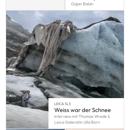
Gajan Balan
LEICA SL3
Weiss war der Schnee
Interview mit Thomas Wrede &
Leica Galeristin Ulla Born