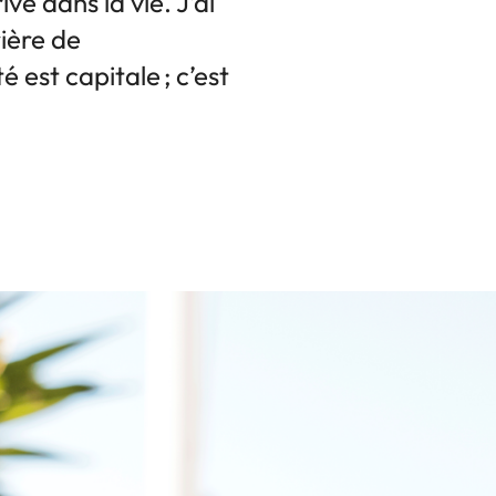
ve dans la vie. J’ai
ière de
 est capitale ; c’est