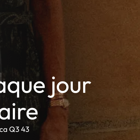
aque jour
aire
ica Q3 43