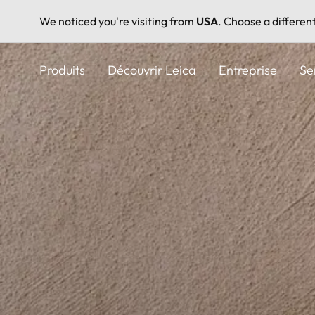
We noticed you're visiting from
USA
. Choose a differen
Aller
au
Produits
Découvrir Leica
Entreprise
Se
contenu
principal