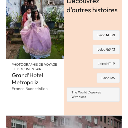
Découvrez
d'autres histoires
Leica M EV1
Leica Q3 43
Leica M11-P
PHOTOGRAPHIE DE VOYAGE
ET DOCUMENTAIRE
Grand’Hotel
Leica M6
Metropoliz
Franco Buoncristiani
The World Deserves
Witnesses