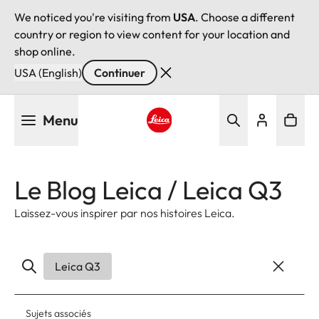
We noticed you're visiting from
USA
. Choose a different
country or region to view content for your location and
shop online.
USA (English)
Continuer
Aller
Menu
au
contenu
Leica logo - Home
principal
Le Blog Leica / Leica Q3
Laissez-vous inspirer par nos histoires Leica.
Leica Q3
Sujets associés