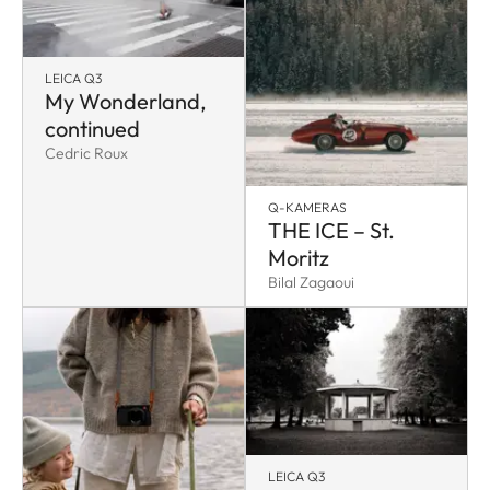
LEICA Q3
My Wonderland,
continued
Cedric Roux
Q-KAMERAS
THE ICE – St.
Moritz
Bilal Zagaoui
LEICA Q3