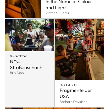
In the Name of Colour
and Light
Victor M. Perez
Q-KAMERAS
NYC
Straßenschach
Billy Dinh
Q-KAMERAS
Fragmente der
USA
Barbara Davidson