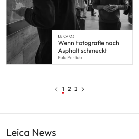
LEICA Q3
Wenn Fotografie nach
Asphalt schmeckt
Eolo Perfido
Pagination
Vorherige
Aktuelle
1
Page
2
Page
3
Nächste
Seite
Seite
Seite
Leica News