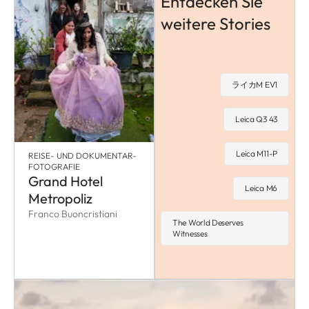
Entdecken Sie
weitere Stories
ライカM EV1
Leica Q3 43
Leica M11-P
REISE- UND DOKUMENTAR-
FOTOGRAFIE
Grand Hotel
Leica M6
Metropoliz
Franco Buoncristiani
The World Deserves
Witnesses