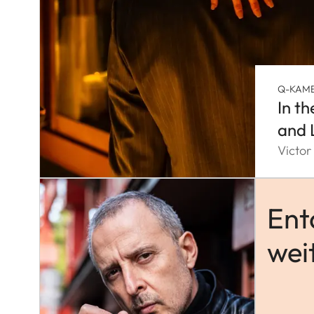
Q-KAM
In t
and 
Victor
Ent
wei