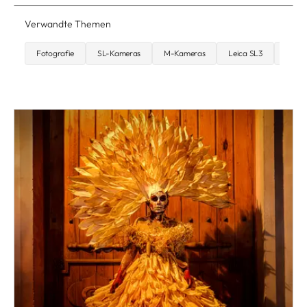
Verwandte Themen
Fotografie
SL-Kameras
M-Kameras
Leica SL3
Q-Ka