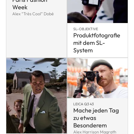
Week
Alex “Très Cool” Dobé
SL-OBJEKTIVE
Produktfotografie
mit dem SL-
System
LEICA Q3 43
Mache jeden Tag
zu etwas
Besonderem
Alex Harrison Magrath