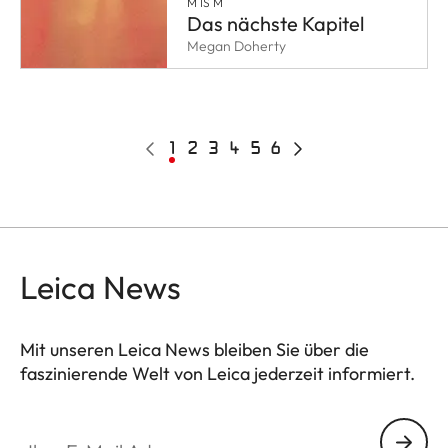
M IS M
Das nächste Kapitel
Megan Doherty
Pagination
Vorherige
Aktuelle
1
Page
2
Page
3
Page
4
Page
5
Page
6
Nächste
Seite
Seite
Seite
Leica News
Mit unseren Leica News bleiben Sie über die
faszinierende Welt von Leica jederzeit informiert.
Ihre E-Mail Adresse