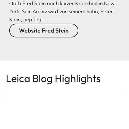
starb Fred Stein nach kurzer Krankheit in New
York. Sein Archiv wird von seinem Sohn, Peter
Stein, gepflegt.
Website Fred Stein
LEICA M EV1
Eolo Perfido mit der
Leica Blog Highlights
Leica M EV1 in Tokyo
Eolo Perfido