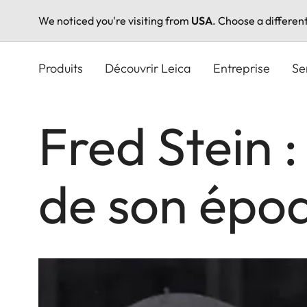
We noticed you're visiting from
USA
. Choose a differen
Aller
au
Produits
Découvrir Leica
Entreprise
Se
contenu
principal
Fred Stein :
de son épo