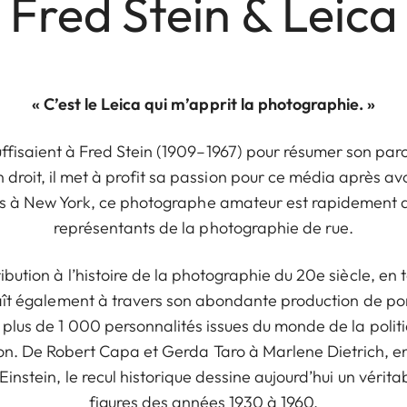
Fred Stein & Leica
« C’est le Leica qui m’apprit la photographie. »
ffisaient à Fred Stein (1909–1967) pour résumer son parc
roit, il met à profit sa passion pour ce média après avo
uis à New York, ce photographe amateur est rapidement d
représentants de la photographie de rue.
bution à l’histoire de la photographie du 20e siècle, e
aît également à travers son abondante production de port
 plus de 1 000 personnalités issues du monde de la politiqu
on. De Robert Capa et Gerda Taro à Marlene Dietrich, e
instein, le recul historique dessine aujourd’hui un véri
figures des années 1930 à 1960.