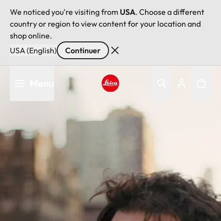
We noticed you're visiting from
USA
. Choose a different
country or region to view content for your location and
shop online.
USA (English)
Continuer
Aller
Menu
au
contenu
Leica logo - Home
principal