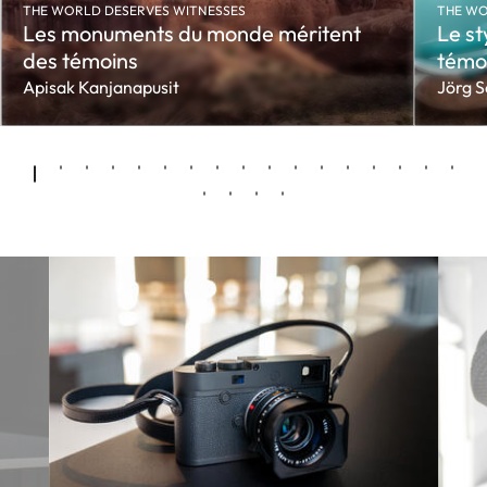
THE WORLD DESERVES WITNESSES
THE WO
Les monuments du monde méritent
Le st
des témoins
témo
Apisak Kanjanapusit
Jörg 