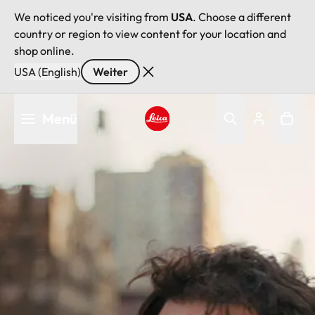
We noticed you're visiting from
USA
. Choose a different
country or region to view content for your location and
shop online.
USA (English)
Weiter
Direkt
Menü
zum
Inhalt
Leica logo - Home