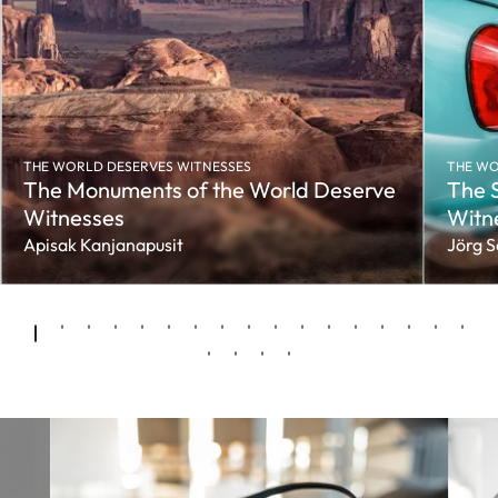
THE WORLD DESERVES WITNESSES
THE WO
The Monuments of the World Deserve
The S
Witnesses
Witn
Apisak Kanjanapusit
Jörg 