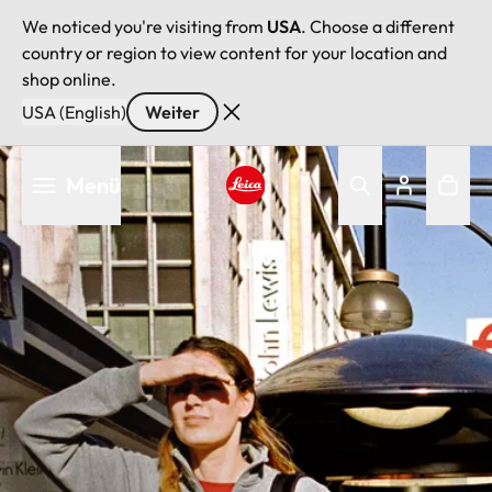
We noticed you're visiting from
USA
. Choose a different
country or region to view content for your location and
shop online.
USA (English)
Weiter
Direkt
Menü
zum
Inhalt
Leica logo - Home