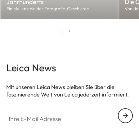
Jahrhunderts
Die G
Ein Meilenstein der Fotografie-Geschichte
Von de
Leica News
Mit unseren Leica News bleiben Sie über die
faszinierende Welt von Leica jederzeit informiert.
Ihre E-Mail Adresse