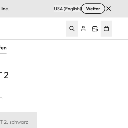
line.
USA (English)
Weiter
fen
 2
t.
 2, schwarz