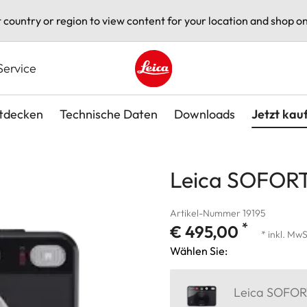
t country or region to view content for your location and shop on
Service
Leica logo - Home
tdecken
Technische Daten
Downloads
Jetzt kau
Leica SOFORT
Artikel-Nummer 19195
*
€ 495,00
* inkl. MwS
Wählen Sie:
Leica SOFORT