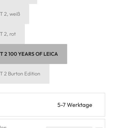
 2, weiß
 2, rot
T 2 100 YEARS OF LEICA
 2 Burton Edition
5-7 Werktage
len