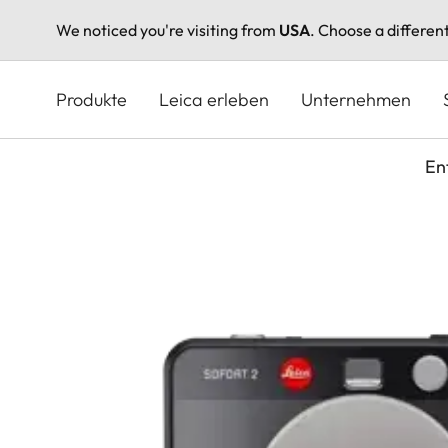
We noticed you're visiting from
USA
. Choose a differen
Direkt
zum
Produkte
Leica erleben
Unternehmen
Inhalt
En